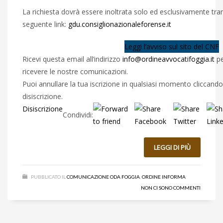
La richiesta dovrà essere inoltrata solo ed esclusivamente tr
seguente link:
gdu.consiglionazionaleforense.it
Leggi l’avviso sul sito del CNF
Ricevi questa email all’indirizzo
info@ordineavvocatifoggia.it
pe
ricevere le nostre comunicazioni.
Puoi annullare la tua iscrizione in qualsiasi momento cliccand
disiscrizione.
Disiscrizione
Condividi:
LEGGI DI PIÙ
PUBBLICATO IL
COMUNICAZIONE ODA FOGGIA
,
ORDINE INFORMA
NON CI SONO COMMENTI