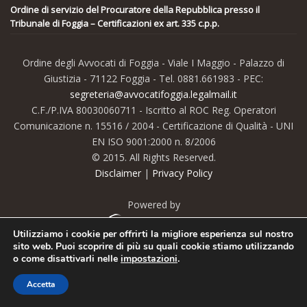
Ordine di servizio del Procuratore della Repubblica presso il
Tribunale di Foggia – Certificazioni ex art. 335 c.p.p.
Ordine degli Avvocati di Foggia - Viale I Maggio - Palazzo di
Giustizia - 71122 Foggia - Tel. 0881.661983 - PEC:
segreteria@avvocatifoggia.legalmail.it
C.F./P.IVA 80030060711 - Iscritto al ROC Reg. Operatori
Comunicazione n. 15516 / 2004 - Certificazione di Qualità - UNI
EN ISO 9001:2000 n. 8/2006
© 2015. All Rights Reserved.
Disclaimer
|
Privacy Policy
Powered by
Utilizziamo i cookie per offrirti la migliore esperienza sul nostro
sito web. Puoi scoprire di più su quali cookie stiamo utilizzando
o come disattivarli nelle
impostazioni
.
Accetta
© 2015.Tutti i diritti riservati. Acquista
il tema Kallyas
.