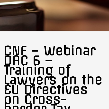
CNF – Webinar
DAC 6 –
Training of
Lawyers on the
EU Directives
on Cross-