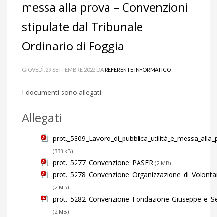
messa alla prova – Convenzioni
stipulate dal Tribunale
Ordinario di Foggia
GIOVEDÌ, 29 SETTEMBRE 2022
DA
REFERENTE INFORMATICO
I documenti sono allegati.
Allegati
prot._5309_Lavoro_di_pubblica_utilità_e_messa_alla_
(333 kB)
prot._5277_Convenzione_PASER
(2 MB)
prot._5278_Convenzione_Organizzazione_di_Volontar
(2 MB)
prot._5282_Convenzione_Fondazione_Giuseppe_e_S
(2 MB)