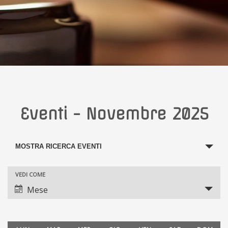
Eventi - Novembre 2025
Eventi
MOSTRA RICERCA EVENTI
Search
VEDI COME
and
Evento
Mese
Views
Views
Navigation
Navigation