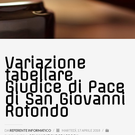
Variazione
tabellare
Giudice di Pace
di San Giovanni
Rotondo
DA
REFERENTE INFORMATICO
/
MARTEDÌ, 17 APRILE 2018
/