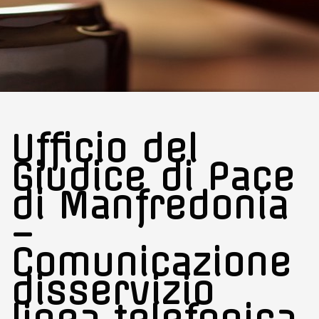
Ufficio del
Giudice di Pace
di Manfredonia
–
Comunicazione
disservizio