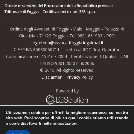
Ordine di servizio del Procuratore della Repubblica presso il
Tribunale di Foggia – Certificazioni ex art. 335 c.p.p.
Ordine degli Avvocati di Foggia - Viale I Maggio - Palazzo di
Giustizia - 71122 Foggia - Tel. 0881.661983 - PEC:
segreteria@avvocatifoggia.legalmail.it
C.F./P.IVA 80030060711 - Iscritto al ROC Reg. Operatori
Comunicazione n. 15516 / 2004 - Certificazione di Qualità - UNI
EN ISO 9001:2000 n. 8/2006
© 2015. All Rights Reserved.
Disclaimer
|
Privacy Policy
Powered by
Utilizziamo i cookie per offrirti la migliore esperienza sul nostro
sito web. Puoi scoprire di più su quali cookie stiamo utilizzando
o come disattivarli nelle
impostazioni
.
© 2015.Tutti i diritti riservati. Acquista
il tema Kallyas
.