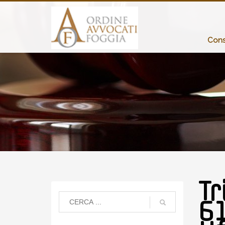
Consi
Tr
61