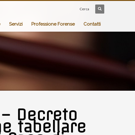
Cerca
e
Servizi
Professione Forense
Contatti
 – Decreto
e tabellare