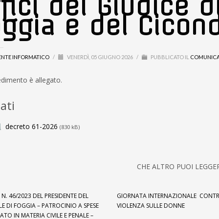
fici del Giudice d
ggia e del Cicon
ENTE INFORMATICO
/
VENERDÌ, 05 GIUGNO 2026
/
PUBBLICATO IL
COMUNICA
edimento è allegato.
ati
decreto 61-2026
(830 kB)
CHE ALTRO PUOI LEGGE
N. 46/2023 DEL PRESIDENTE DEL
GIORNATA INTERNAZIONALE CONTR
E DI FOGGIA – PATROCINIO A SPESE
VIOLENZA SULLE DONNE
ATO IN MATERIA CIVILE E PENALE –