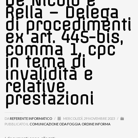
De Nicolò e
Rella – Delega
di procedimenti
ex art. 445-bis,
comma 1, cpc
in tema di
invalidità e
relative
prestazioni
DA
REFERENTE INFORMATICO
/
MERCOLEDÌ, 29 NOVEMBRE 2023
/
PUBBLICATO IL
COMUNICAZIONE ODA FOGGIA
,
ORDINE INFORMA