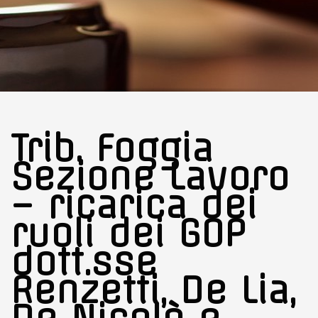
Trib. Foggia
Sezione Lavoro
– ricarica dei
ruoli dei GOP
dott.sse
Renzetti, De Lia,