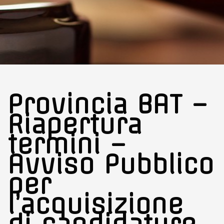
Provincia BAT –
Riapertura
termini –
Avviso Pubblico
per
l’acquisizione