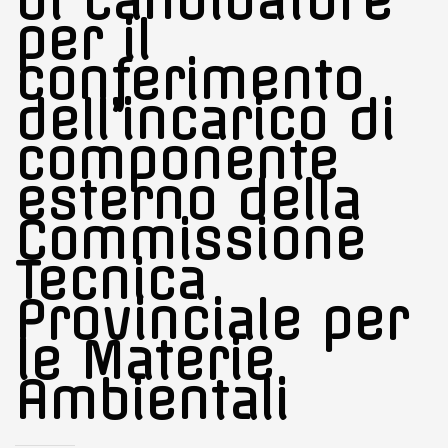
di candidature
per il
conferimento
dell’incarico di
componente
esterno della
Commissione
Tecnica
Provinciale per
le Materie
Ambientali