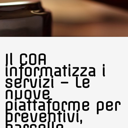
Il COA
informatizza i
servizi – Le
nuove
piattaforme per
preventivi,