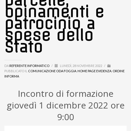
parcelle,
opinamenti e
patrocinio a
spese dello
Stato
DA
REFERENTE INFORMATICO
/
LUNEDÌ, 28 NOVEMBRE 2022
/
PUBBLICATO IL
COMUNICAZIONE ODA FOGGIA
,
HOME PAGE EVIDENZA
,
ORDINE
INFORMA
Incontro di formazione
giovedì 1 dicembre 2022 ore
9:00