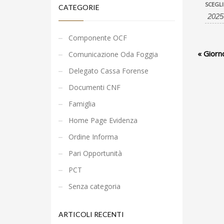
Eve
Even
SCEGLI
CATEGORIE
Sea
Sear
Componente OCF
and
«
Giorn
Comunicazione Oda Foggia
Vie
Delegato Cassa Forense
Nav
Documenti CNF
Famiglia
Home Page Evidenza
Ordine Informa
Pari Opportunità
PCT
Senza categoria
ARTICOLI RECENTI