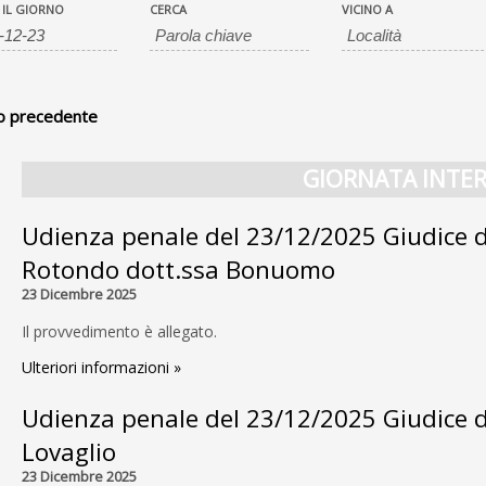
nti
ti
 IL GIORNO
CERCA
VICINO A
rch
ch
o precedente
ws
igation
GIORNATA INTE
Udienza penale del 23/12/2025 Giudice d
Rotondo dott.ssa Bonuomo
23 Dicembre 2025
Il provvedimento è allegato.
Ulteriori informazioni »
Udienza penale del 23/12/2025 Giudice d
Lovaglio
23 Dicembre 2025