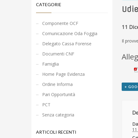
CATEGORIE
Udie
Componente OCF
11 Di
Comunicazione Oda Foggia
Il provv
Delegato Cassa Forense
Documenti CNF
Alleg
Famiglia
Home Page Evidenza
Ordine Informa
+ GOO
Pari Opportunità
PCT
De
Senza categoria
Da
11
ARTICOLI RECENTI
Ca