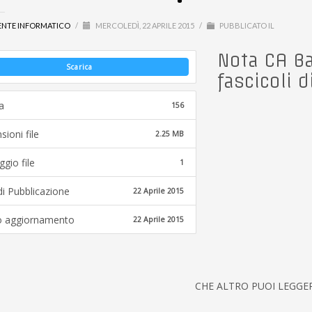
ENTE INFORMATICO
/
MERCOLEDÌ, 22 APRILE 2015
/
PUBBLICATO IL
Nota CA Bar
Scarica
fascicoli d
a
156
ioni file
2.25 MB
gio file
1
i Pubblicazione
22 Aprile 2015
o aggiornamento
22 Aprile 2015
CHE ALTRO PUOI LEGGE