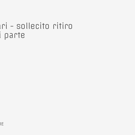
i - sollecito ritiro
i parte
RE