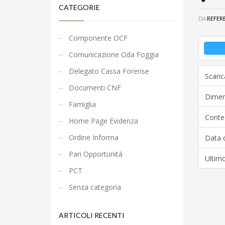
CATEGORIE
DA
REFER
Componente OCF
Comunicazione Oda Foggia
Delegato Cassa Forense
Scaric
Documenti CNF
Dimens
Famiglia
Conteg
Home Page Evidenza
Ordine Informa
Data d
Pari Opportunità
Ultim
PCT
Senza categoria
ARTICOLI RECENTI