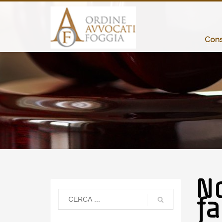
Consi
No
fa