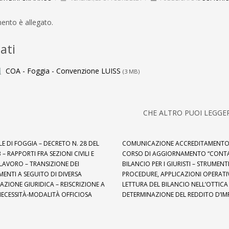
ento è allegato.
ati
COA - Foggia - Convenzione LUISS
(3 MB)
CHE ALTRO PUOI LEGGE
E DI FOGGIA – DECRETO N. 28 DEL
COMUNICAZIONE ACCREDITAMENTO
 – RAPPORTI FRA SEZIONI CIVILI E
CORSO DI AGGIORNAMENTO “CONTAB
LAVORO – TRANSIZIONE DEI
BILANCIO PER I GIURISTI – STRUMENTI
ENTI A SEGUITO DI DIVERSA
PROCEDURE, APPLICAZIONI OPERATIV
AZIONE GIURIDICA – REISCRIZIONE A
LETTURA DEL BILANCIO NELL’OTTICA
ECESSITÀ-MODALITÀ OFFICIOSA
DETERMINAZIONE DEL REDDITO D’IM