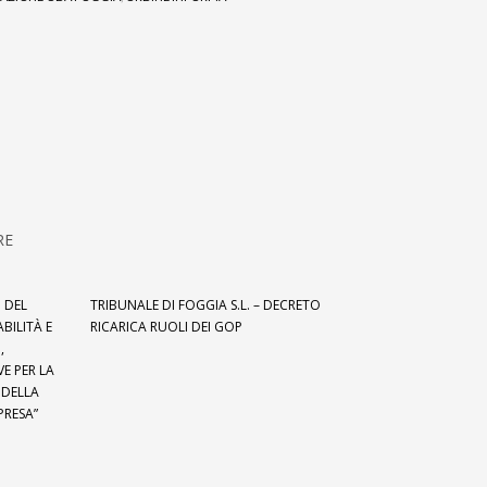
RE
 DEL
TRIBUNALE DI FOGGIA S.L. – DECRETO
ILITÀ E
RICARICA RUOLI DEI GOP
,
E PER LA
 DELLA
PRESA”