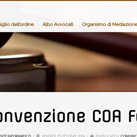
glio dell’ordine
Albo Avvocati
Organismo di Mediazion
onvenzione COA F
ENTE INFORMATICO
/
VENERDÌ, 25 OTTOBRE 2024
/
PUBBLICATO IL
COMUNIC