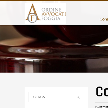
Consi
C
DA
REFER