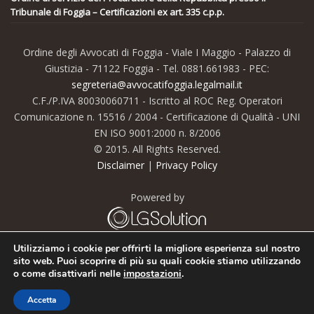
Tribunale di Foggia – Certificazioni ex art. 335 c.p.p.
Ordine degli Avvocati di Foggia - Viale I Maggio - Palazzo di
Giustizia - 71122 Foggia - Tel. 0881.661983 - PEC:
segreteria@avvocatifoggia.legalmail.it
C.F./P.IVA 80030060711 - Iscritto al ROC Reg. Operatori
Comunicazione n. 15516 / 2004 - Certificazione di Qualità - UNI
EN ISO 9001:2000 n. 8/2006
© 2015. All Rights Reserved.
Disclaimer
|
Privacy Policy
Powered by
Utilizziamo i cookie per offrirti la migliore esperienza sul nostro
sito web. Puoi scoprire di più su quali cookie stiamo utilizzando
o come disattivarli nelle
impostazioni
.
© 2015.Tutti i diritti riservati. Acquista
il tema Kallyas
.
Accetta