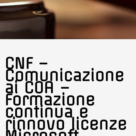
CNF –
Comunicazione
ai COA –
Formazione
continua e
rinnovo licenze