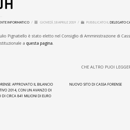
DA
ENTE INFORMATICO
/
GIOVEDÌ, 18 APRILE 2019
/
PUBBLICATO IL
DELEGATO C
iulio Pignatiello è stato eletto nel Consiglio di Amministrazione di C
 istituzionale a
questa pagina
.
CHE ALTRO PUOI LEGGE
RENSE: APPROVATO IL BILANCIO
NUOVO SITO DI CASSA FORENSE
IVO 2014, CON UN AVANZO DI
O DI CIRCA 841 MILIONI DI EURO