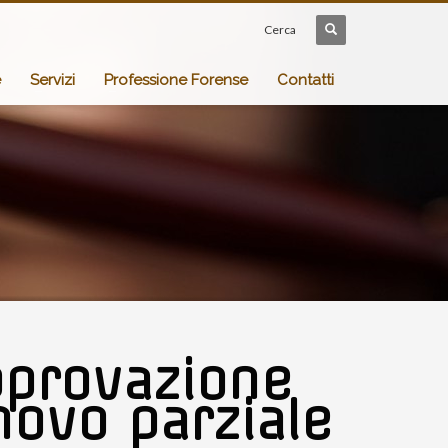
Cerca
e
Servizi
Professione Forense
Contatti
pprovazione
novo parziale