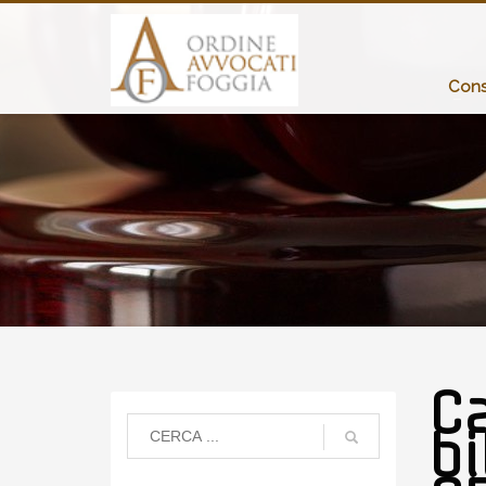
Consi
C
bi