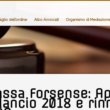
glio dell’ordine
Albo Avvocati
Organismo di Mediazion
assa Forsense: A
lancio 2018 e rin