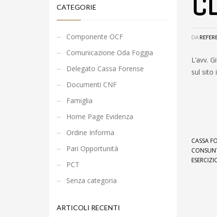
C
CATEGORIE
Componente OCF
DA
REFER
Comunicazione Oda Foggia
L’avv. G
Delegato Cassa Forense
sul sito
Documenti CNF
Famiglia
Home Page Evidenza
Ordine Informa
CASSA FO
Pari Opportunità
CONSUNT
ESERCIZI
PCT
Senza categoria
ARTICOLI RECENTI