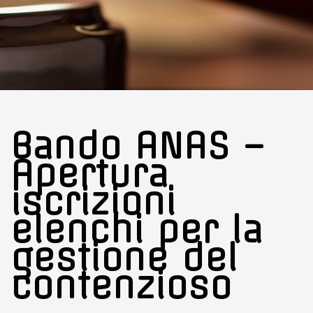
Bando ANAS –
Apertura
iscrizioni
elenchi per la
gestione del
contenzioso