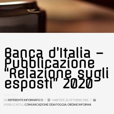
Banca d’Italia –
Pubblicazione
“Relazione sugli
esposti” 2020
DA
REFERENTE INFORMATICO
/
MARTEDÌ, 26 OTTOBRE 2021
/
PUBBLICATO IL
COMUNICAZIONE ODA FOGGIA
,
ORDINE INFORMA