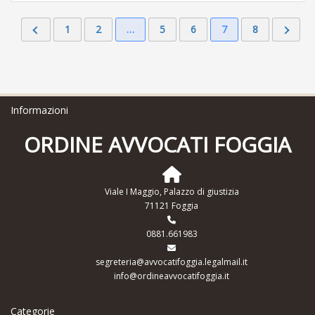
1
2
…
5
6
7
8
Informazioni
ORDINE AVVOCATI FOGGIA
Viale I Maggio, Palazzo di giustizia
71121 Foggia
0881.661983
segreteria@avvocatifoggia.legalmail.it
info@ordineavvocatifoggia.it
Categorie